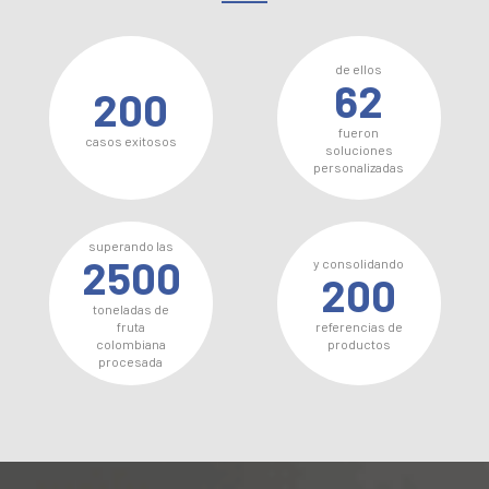
de ellos
62
200
fueron
casos exitosos
soluciones
personalizadas
superando las
2500
y consolidando
200
toneladas de
fruta
referencias de
colombiana
productos
procesada