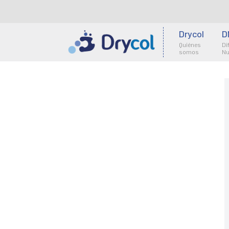
Drycol
D
Quiénes
Di
somos
Nu