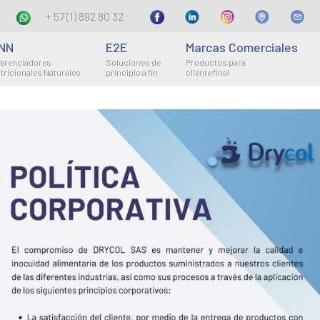
+ 57 (1) 892 80 32
NN
E2E
Marcas Comerciales
ferenciadores
Soluciones de
Productos para
tricionales Naturales
principio a fin
cliente final